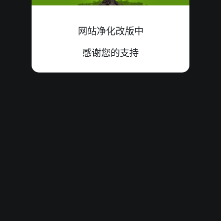
2+2+4=08
11
大单
小双
0+5+6=11
网站净化改版中
12
小单
大双
3+0+9=12
感谢您的支持
21
小单
大双
5+7+9=21
09
小双
大单
6+0+3=09
06
大双
小单
2+2+2=06
26
小单
大双
9+8+9=26
10
小单
大双
5+5+0=10
08
小双
大单
1+3+4=08