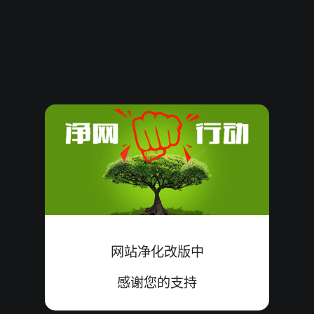
61849
09
小
中
8+0+1=09
61848
15
大
中
4+8+3=15
61847
10
大
错
3+3+4=10
61846
22
小
错
4+9+9=22
61845
08
小
中
5+2+1=08
61844
13
大
错
4+8+1=13
61843
11
小
中
2+1+8=11
网站净化改版中
61842
19
大
中
9+2+8=19
感谢您的支持
61841
18
大
中
9+0+9=18