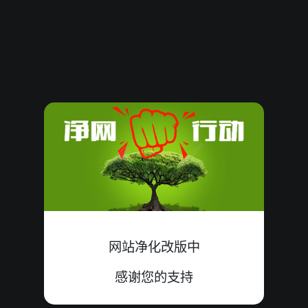
61557
18
大单
小双
错
9+3+6=18
61556
18
大单
小双
错
7+3+8=18
61555
10
大双
小单
错
5+0+5=10
61554
12
小双
大单
中
4+5+3=12
61553
14
小单
大双
中
2+9+3=14
61552
15
小单
大双
错
4+5+6=15
61551
20
大双
小单
中
8+9+3=20
网站净化改版中
61550
08
大单
小双
中
1+2+5=08
感谢您的支持
61549
11
大双
小单
中
9+0+2=11