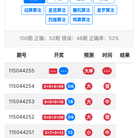
动算算法
星涟算法
獬机算法
星罗算法
网站净化改版中
烈煌算法
鸣算算法
感谢您的支持
100期 正确：52期 错误：48期 正确率：52%
期号
开奖
预测
时间
结果
115044255
---
大单
---
---
115044254
06
大
错
2+0+4=06
115044253
18
大
中
9+0+9=18
115044252
09
大
错
0+6+3=09
115044251
13
小
中
3+7+3=13