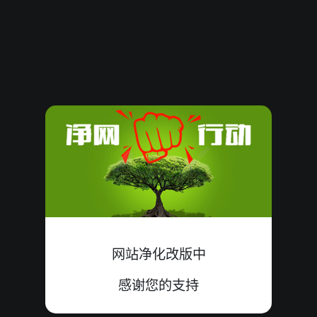
115044525
15
小
双
错
8+6+1=15
115044524
07
大
单
中
3+2+2=07
115044523
13
大
双
错
5+5+3=13
115044522
13
大
单
中
3+5+5=13
115044521
17
大
单
中
5+7+5=17
115044520
12
小
双
中
2+1+9=12
115044519
17
小
单
中
8+4+5=17
网站净化改版中
115044518
15
小
双
错
2+8+5=15
感谢您的支持
115044517
13
小
双
中
0+5+8=13