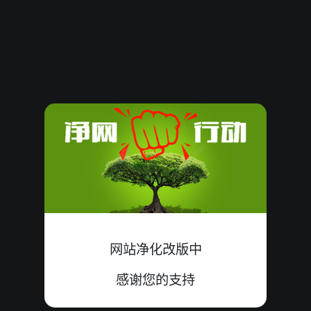
61365
07
单
中
2+3+2=07
61364
17
单
中
8+4+5=17
61363
11
双
错
4+0+7=11
61362
16
单
错
8+6+2=16
61361
13
单
中
4+8+1=13
61360
09
单
中
1+2+6=09
61359
15
双
错
3+6+6=15
网站净化改版中
61358
19
单
中
9+6+4=19
感谢您的支持
61357
20
单
错
8+6+6=20