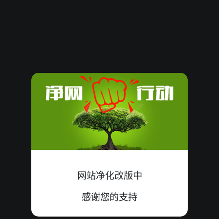
3466262
22
大
中
9+7+6=22
3466261
12
小
中
5+7+0=12
3466260
09
双
错
1+5+3=09
3466259
17
大
中
4+8+5=17
3466258
14
小
错
9+4+1=14
3466257
12
单
错
7+1+4=12
3466256
25
单
中
8+9+8=25
网站净化改版中
3466255
15
单
中
5+9+1=15
感谢您的支持
3466254
14
双
中
2+9+3=14