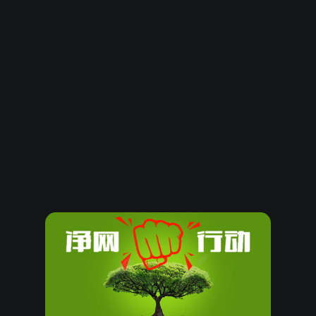
18
单
7+8+3=18
08
单
7+0+1=08
23
单
6+8+9=23
10
单
4+5+1=10
09
双
5+3+1=09
12
双
1+8+3=12
10
双
0+4+6=10
13
单
1+9+3=13
07
单