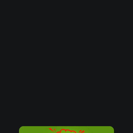
3466490
21
大单
小双
中
5+7+9=21
3466489
14
大双
小单
中
3+7+4=14
3466488
16
大双
小单
中
6+9+1=16
3466487
19
大双
小单
错
9+3+7=19
3466486
大双
小单
中
2+7+0=09
09
3466485
21
小单
大双
错
5+9+7=21
3466484
11
小单
大双
中
2+5+4=11
3466483
18
小双
大单
错
8+3+7=18